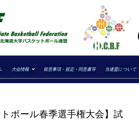
一般社団法人北海道大学
一般社団法人北海道大学バスケット
ム
大会情報
留意事項・規定・同意書等
当連盟について
ットボール春季選手権大会】試
て