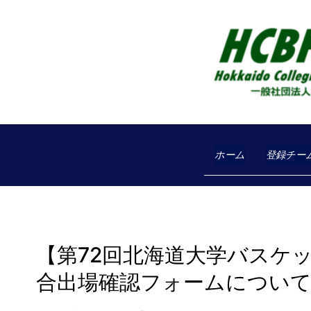
コ
ン
テ
ン
ツ
へ
ス
キ
ホーム
登録チー
ッ
プ
【第72回北海道大学バスケ
合出場確認フォームについ