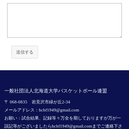
送信する
一般社団法人北海道大学バスケットボール連盟
〒 068-0835 岩見沢市緑が丘2-34
メールアドレス：
hcbf1949@
gmail.com
お願い：試合結果、
記録等々万全を期しておりますが万が一
誤記等がございましたら
hcbf1949@
gmail.com
まで
ご連絡下さ