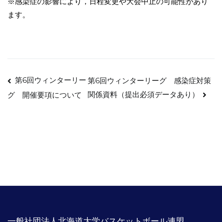
※感染症の影響により，日程変更や大会中止の可能性があり
ます。
投
第6回ウィンターリー
第6回ウィンターリーグ 感染症対策
関係資料（提出必須データあり）
グ 開催要項について
稿
ナ
ビ
ゲ
ー
シ
一般社団法人北海道大学バスケットボール連盟