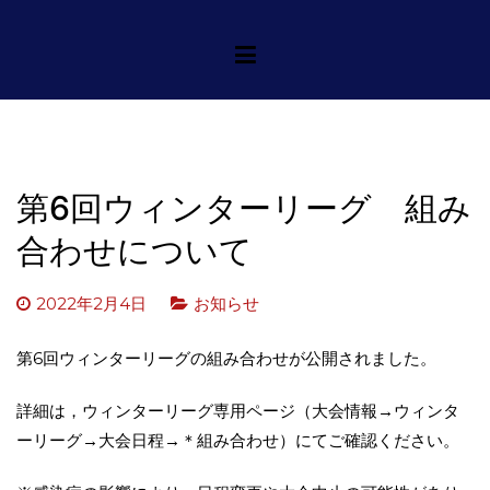
コ
一般社団法人北海道大学
一般社団法人北海道大学バスケット
ン
ボール連盟
バスケットボール連盟
テ
ン
ツ
へ
ス
第6回ウィンターリーグ 組み
キ
合わせについて
ッ
プ
2022年2月4日
お知らせ
第6回ウィンターリーグの組み合わせが公開されました。
詳細は，ウィンターリーグ専用ページ（大会情報→ウィンタ
ーリーグ→大会日程→＊組み合わせ）にてご確認ください。