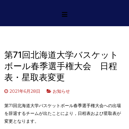
コ
一般社団法人北海道大学
一般社団法人北海道大学バスケット
ン
ボール連盟
バスケットボール連盟
テ
ン
ツ
へ
ス
第71回北海道大学バスケット
キ
ボール春季選手権大会 日程
ッ
プ
表・星取表変更
2021年6月28日
お知らせ
第71回北海道大学バスケットボール春季選手権大会への出場
を辞退するチームが出たことにより，日程表および星取表が
変更となります。