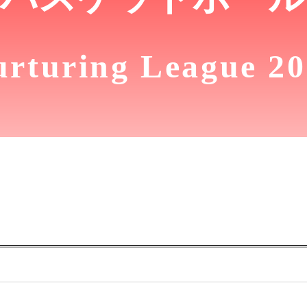
日（日）
rturing League 2