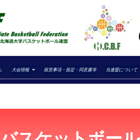
一般社団法人北海道大学
一般社団法人北海道大学バスケット
ム
大会情報
留意事項・規定・同意書等
当連盟について
学バスケットボール