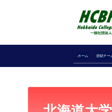
ホーム
登録チー
北海道大
▼大会日程▼